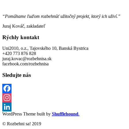
“Pomáhame ľuďom rozbehnúť užitočný projekt, ktorý ich uživí.”
Juraj Kováč, zakladateľ
Rýchly kontakt
Uni2010, o.z., Tajovského 10, Banská Bystrica
+420 773 876 828
juraj.kovac@rozbehnisa.sk
facebook.com/rozbehnisa
Sledujte nás
Facebook
Instagram
WordPress Theme built by
Shufflehound
.
LinkedIn
© Rozbehni sa! 2019