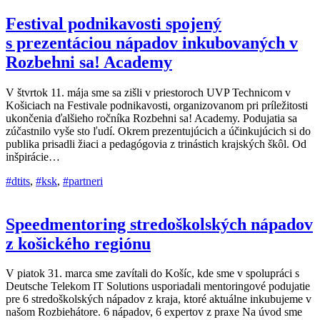
Festival podnikavosti spojený
s prezentáciou nápadov inkubovaných v
Rozbehni sa! Academy
V štvrtok 11. mája sme sa zišli v priestoroch UVP Technicom v
Košiciach na Festivale podnikavosti, organizovanom pri príležitosti
ukončenia ďalšieho ročníka Rozbehni sa! Academy. Podujatia sa
zúčastnilo vyše sto ľudí. Okrem prezentujúcich a účinkujúcich si do
publika prisadli žiaci a pedagógovia z trinástich krajských škôl. Od
inšpirácie…
#dtits
,
#ksk
,
#partneri
Speedmentoring stredoškolských nápadov
z košického regiónu
V piatok 31. marca sme zavítali do Košíc, kde sme v spolupráci s
Deutsche Telekom IT Solutions usporiadali mentoringové podujatie
pre 6 stredoškolských nápadov z kraja, ktoré aktuálne inkubujeme v
našom Rozbiehátore. 6 nápadov, 6 expertov z praxe Na úvod sme