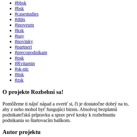
#bbsk
#bsk
#casestudies
#dtits
#inoveum
#ksk
#nay
#novinky
#partneri
#precopodnikam
#psk
#Rvitamin
#sk-nic
#ttsk
#zsk
O projekte Rozbehni sa!
Pomôžeme ti nájsť nápad a overiť si, či je dostatočne dobrý na to,
aby z neho mohol byť fungujúci biznis. Absolvuj bezplatnú
podnikateľskú prípravku a sprav prvé kroky k rozbehnutiu
podnikania so štartovacím balíkom.
Autor projektu