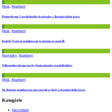
0
#bsk
,
#partneri
Podporili sme 5 stredoškolských nápadov z Bratislavského kraja
0
#ksk
,
#partneri
Košický Festival podnikavosti je úspešne za nami 🥳
0
#novinky
,
#partneri
Odkonzultovali sme stovky biznis nápadov stredoškolákov
0
#bsk
,
#partneri
Do školenia podnikavosti sme zapojili aj školy z bratislavského kraja
Kategórie
#accenture