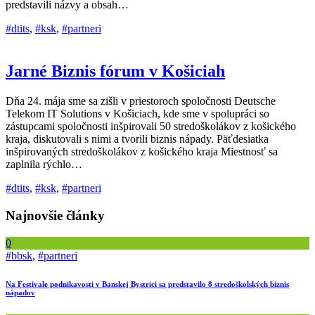
predstavili názvy a obsah…
#dtits
,
#ksk
,
#partneri
Jarné Biznis fórum v Košiciah
Dňa 24. mája sme sa zišli v priestoroch spoločnosti Deutsche
Telekom IT Solutions v Košiciach, kde sme v spolupráci so
zástupcami spoločnosti inšpirovali 50 stredoškolákov z košického
kraja, diskutovali s nimi a tvorili biznis nápady. Päťdesiatka
inšpirovaných stredoškolákov z košického kraja Miestnosť sa
zaplnila rýchlo…
#dtits
,
#ksk
,
#partneri
Najnovšie články
0
#bbsk
,
#partneri
Na Festivale podnikavosti v Banskej Bystrici sa predstavilo 8 stredoškolských biznis
nápadov