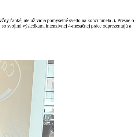
dy ľahké, ale už vidia pomyselné svetlo na konci tunela :). Presne o
y so svojimi výsledkami intenzívnej 4-mesačnej práce odprezentujú a