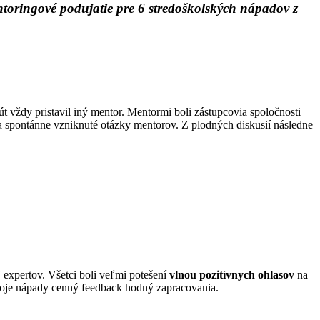
toringové podujatie pre 6 stredoškolských nápadov z
t vždy pristavil iný mentor. Mentormi boli zástupcovia spoločnosti
a spontánne vzniknuté otázky mentorov. Z plodných diskusií následne
expertov. Všetci boli veľmi potešení
vlnou pozitívnych ohlasov
na
svoje nápady cenný feedback hodný zapracovania.