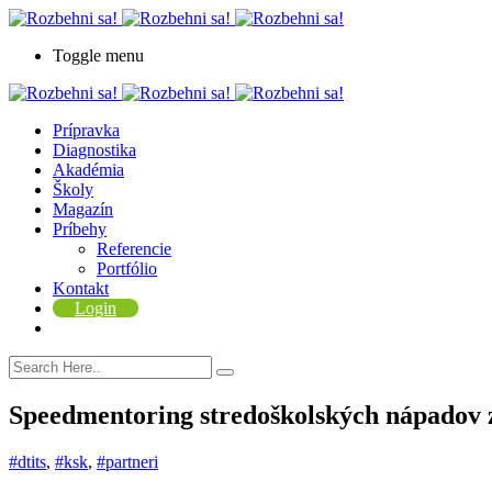
Toggle menu
Prípravka
Diagnostika
Akadémia
Školy
Magazín
Príbehy
Referencie
Portfólio
Kontakt
Login
Speedmentoring stredoškolských nápadov 
#dtits
,
#ksk
,
#partneri