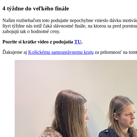
4 týždne do veľkého finále
Našim rozbiehačom toto podujatie nepochybne vnieslo dávku motivácie
štyri týždne nás totiž čaká slávnostné finále, na ktorou sa pred po
zabojujú tak o hodnotné ceny.
Pozrite si krátke video z podujatia
TU
.
Ďakujeme aj
Košickému samosprávnemu kraju
za prítomnosť na tomt