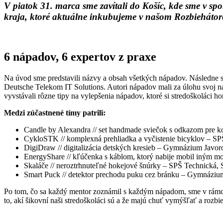
V piatok 31. marca sme zavítali do Košíc, kde sme v spo
kraja, ktoré aktuálne inkubujeme v našom Rozbiehátor
6 nápadov, 6 expertov z praxe
Na úvod sme predstavili názvy a obsah všetkých nápadov. Následne sme
Deutsche Telekom IT Solutions. Autori nápadov mali za úlohu svoj n
vyvstávali rôzne tipy na vylepšenia nápadov, ktoré si stredoškoláci ho
Medzi zúčastnené tímy patrili:
Candle by Alexandra // set handmade sviečok s odkazom pre k
CykloSTK // komplexná prehliadka a vyčistenie bicyklov – S
DigiDraw // digitalizácia detských kresieb – Gymnázium Javo
EnergyShare // kľúčenka s káblom, ktorý nabije mobil iným m
Skaláče // neroztrhnuteľné hokejové šnúrky – SPŠ Technická,
Smart Puck // detektor prechodu puku cez bránku – Gymnáziu
Po tom, čo sa každý mentor zoznámil s každým nápadom, sme v rámci 
to, akí šikovní naši stredoškoláci sú a že majú chuť vymýšľať a roz