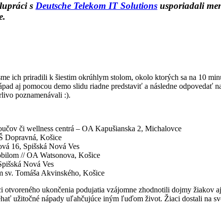
lupráci s
Deutsche Telekom IT Solutions
usporiadali men
e.
 ich priradili k šiestim okrúhlym stolom, okolo ktorých sa na 10 minú
ápad aj pomocou demo slidu riadne predstaviť a následne odpovedať n
rlivo poznamenávali :).
oučov či wellness centrá – OA Kapušianska 2, Michalovce
PŠ Dopravná, Košice
rová 16, Spišská Nová Ves
obilom // OA Watsonova, Košice
 Spišská Nová Ves
m sv. Tomáša Akvinského, Košice
otvoreného ukončenia podujatia vzájomne zhodnotili dojmy žiakov aj 
biehať užitočné nápady uľahčujúce iným ľuďom život. Žiaci dostali na 