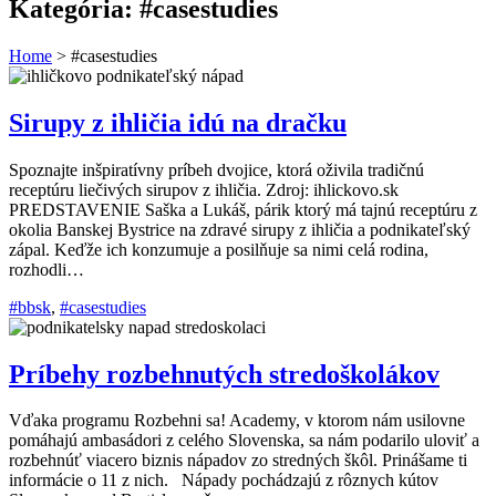
Kategória:
#casestudies
Home
>
#casestudies
Sirupy z ihličia idú na dračku
Spoznajte inšpiratívny príbeh dvojice, ktorá oživila tradičnú
receptúru liečivých sirupov z ihličia. Zdroj: ihlickovo.sk
PREDSTAVENIE Saška a Lukáš, párik ktorý má tajnú receptúru z
okolia Banskej Bystrice na zdravé sirupy z ihličia a podnikateľský
zápal. Keďže ich konzumuje a posilňuje sa nimi celá rodina,
rozhodli…
#bbsk
,
#casestudies
Príbehy rozbehnutých stredoškolákov
Vďaka programu Rozbehni sa! Academy, v ktorom nám usilovne
pomáhajú ambasádori z celého Slovenska, sa nám podarilo uloviť a
rozbehnúť viacero biznis nápadov zo stredných škôl. Prinášame ti
informácie o 11 z nich. Nápady pochádzajú z rôznych kútov