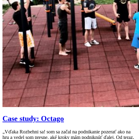
Case study: Octago
„Vďaka Rozbehni sa! som sa začal na podnikanie pozerať ako na
hru a vedel som presne, aké kroky mám podniknúť ďalej. Od teraz,