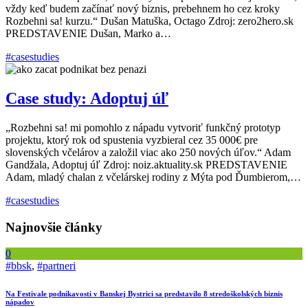
vždy keď budem začínať nový biznis, prebehnem ho cez kroky
Rozbehni sa! kurzu.“ Dušan Matuška, Octago Zdroj: zero2hero.sk
PREDSTAVENIE Dušan, Marko a…
#casestudies
Case study: Adoptuj úľ
„Rozbehni sa! mi pomohlo z nápadu vytvoriť funkčný prototyp
projektu, ktorý rok od spustenia vyzbieral cez 35 000€ pre
slovenských včelárov a založil viac ako 250 nových úľov.“ Adam
Gandžala, Adoptuj úľ Zdroj: noiz.aktuality.sk PREDSTAVENIE
Adam, mladý chalan z včelárskej rodiny z Mýta pod Ďumbierom,…
#casestudies
Najnovšie články
0
#bbsk
,
#partneri
Na Festivale podnikavosti v Banskej Bystrici sa predstavilo 8 stredoškolských biznis
nápadov