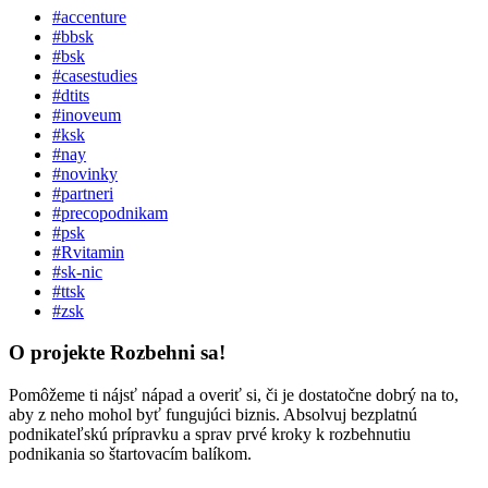
#accenture
#bbsk
#bsk
#casestudies
#dtits
#inoveum
#ksk
#nay
#novinky
#partneri
#precopodnikam
#psk
#Rvitamin
#sk-nic
#ttsk
#zsk
O projekte Rozbehni sa!
Pomôžeme ti nájsť nápad a overiť si, či je dostatočne dobrý na to,
aby z neho mohol byť fungujúci biznis. Absolvuj bezplatnú
podnikateľskú prípravku a sprav prvé kroky k rozbehnutiu
podnikania so štartovacím balíkom.