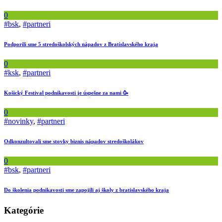
0
#bsk
,
#partneri
Podporili sme 5 stredoškolských nápadov z Bratislavského kraja
0
#ksk
,
#partneri
Košický Festival podnikavosti je úspešne za nami 🥳
0
#novinky
,
#partneri
Odkonzultovali sme stovky biznis nápadov stredoškolákov
0
#bsk
,
#partneri
Do školenia podnikavosti sme zapojili aj školy z bratislavského kraja
Kategórie