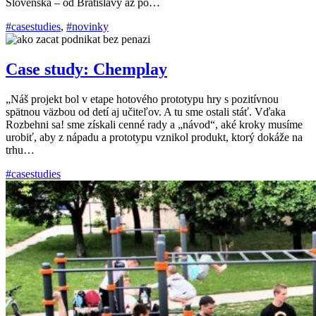
Slovenska – od Bratislavy až po…
#casestudies
,
#novinky
Case study: Chemplay
„Náš projekt bol v etape hotového prototypu hry s pozitívnou
spätnou väzbou od detí aj učiteľov. A tu sme ostali stáť. Vďaka
Rozbehni sa! sme získali cenné rady a „návod“, aké kroky musíme
urobiť, aby z nápadu a prototypu vznikol produkt, ktorý dokáže na
trhu…
#casestudies