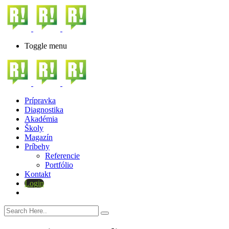
Toggle menu
Prípravka
Diagnostika
Akadémia
Školy
Magazín
Príbehy
Referencie
Portfólio
Kontakt
Login