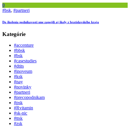
0
#bsk
,
#partneri
Do školenia podnikavosti sme zapojili aj školy z bratislavského kraja
Kategórie
#accenture
#bbsk
#bsk
#casestudies
#dtits
#inoveum
#ksk
#nay
#novinky
#partneri
#precopodnikam
#psk
#Rvitamin
#sk-nic
#ttsk
#zsk