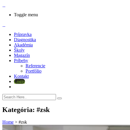
Toggle menu
Prípravka
Diagnostika
Akadémia
Školy
Magazín
Príbehy
Referencie
Portfólio
Kontakt
Login
Kategória:
#zsk
Home
>
#zsk