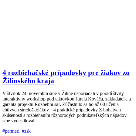
4 rozbiehačské prípadovky pre žiakov zo
Žilinského kraja
V štvrtok 24. novembra sme v Žiline usporiadali v poradí štvrtý
interaktívny workshop pod taktovkou Juraja Kováča, zakladateľa a
garanta projektu Rozbehni sa!. Zúčastnilo sa ho až 60 učenia
chtivých stredoškolákov. 4 praktické prípadovky Z bohatých
skúseností s rozbiehaním rôznorodých podnikateľských nápadov
sme vydestilovali…
#partneri
,
#zsk