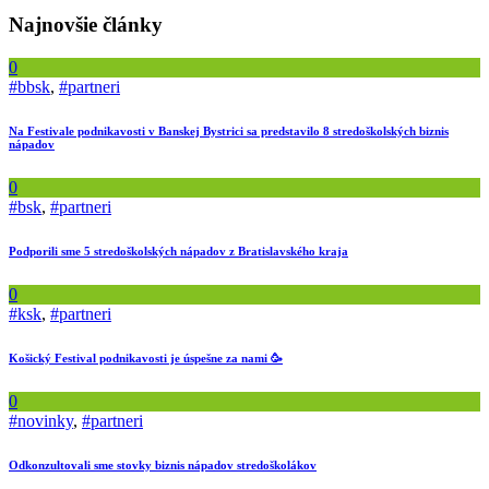
Najnovšie články
0
#bbsk
,
#partneri
Na Festivale podnikavosti v Banskej Bystrici sa predstavilo 8 stredoškolských biznis
nápadov
0
#bsk
,
#partneri
Podporili sme 5 stredoškolských nápadov z Bratislavského kraja
0
#ksk
,
#partneri
Košický Festival podnikavosti je úspešne za nami 🥳
0
#novinky
,
#partneri
Odkonzultovali sme stovky biznis nápadov stredoškolákov