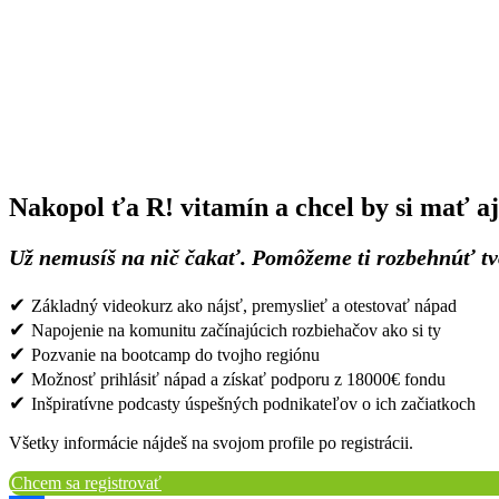
Nakopol ťa R! vitamín a chcel by si mať aj 
Už nemusíš na nič čakať. Pomôžeme ti rozbehnúť tvoj
✔
Základný videokurz ako nájsť, premyslieť a otestovať nápad
✔
Napojenie na komunitu začínajúcich rozbiehačov ako si ty
✔
Pozvanie na bootcamp do tvojho regiónu
✔
Možnosť prihlásiť nápad a získať podporu z 18000€ fondu
✔
Inšpiratívne podcasty úspešných podnikateľov o ich začiatkoch
Všetky informácie nájdeš na svojom profile po registrácii.
Chcem sa registrovať