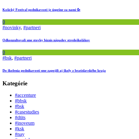
Košický Festival podnikavosti je úspešne za nami 🥳
0
#novinky
,
#partneri
Odkonzultovali sme stovky biznis nápadov stredoškolákov
0
#bsk
,
#partneri
Do školenia podnikavosti sme zapojili aj školy z bratislavského kraja
Kategórie
#accenture
#bbsk
#bsk
#casestudies
#dtits
#inoveum
#ksk
#nay