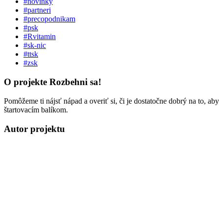
#novinky
#partneri
#precopodnikam
#psk
#Rvitamin
#sk-nic
#ttsk
#zsk
O projekte Rozbehni sa!
Pomôžeme ti nájsť nápad a overiť si, či je dostatočne dobrý na to, a
štartovacím balíkom.
Autor projektu