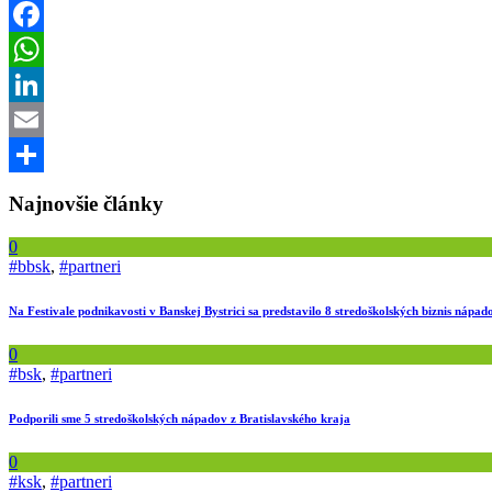
Facebook
WhatsApp
LinkedIn
Email
Share
Najnovšie články
0
#bbsk
,
#partneri
Na Festivale podnikavosti v Banskej Bystrici sa predstavilo 8 stredoškolských biznis nápad
0
#bsk
,
#partneri
Podporili sme 5 stredoškolských nápadov z Bratislavského kraja
0
#ksk
,
#partneri