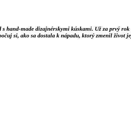
d s hand-made dizajnérskymi kúskami. Už za prvý rok 
počuj si, ako sa dostala k nápadu, ktorý zmenil život j