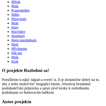
#bbsk
#bsk
#casestudies
#dtits
#inoveum
#ksk
#nay
#novinky
#partneri
#precopodnikam
#psk
#Rvitamin
#sk-nic
#ttsk
#zsk
O projekte Rozbehni sa!
Pomôžeme ti nájsť nápad a overiť si, či je dostatočne dobrý na to,
aby z neho mohol byť fungujúci biznis. Absolvuj bezplatnú
podnikateľskú prípravku a sprav prvé kroky k rozbehnutiu
podnikania so štartovacím balíkom.
Autor projektu