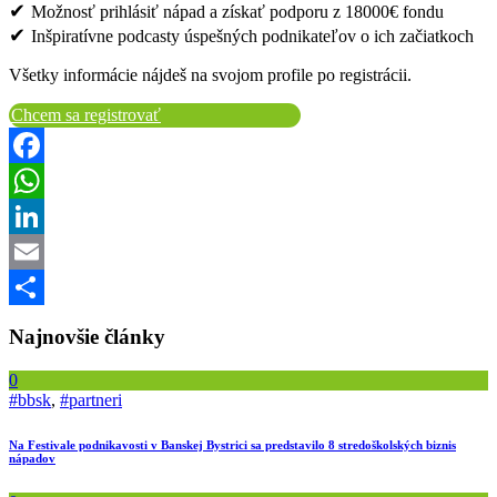
✔
Možnosť prihlásiť nápad a získať podporu z 18000€ fondu
✔
Inšpiratívne podcasty úspešných podnikateľov o ich začiatkoch
Všetky informácie nájdeš na svojom profile po registrácii.
Chcem sa registrovať
Facebook
WhatsApp
LinkedIn
Email
Share
Najnovšie články
0
#bbsk
,
#partneri
Na Festivale podnikavosti v Banskej Bystrici sa predstavilo 8 stredoškolských biznis
nápadov