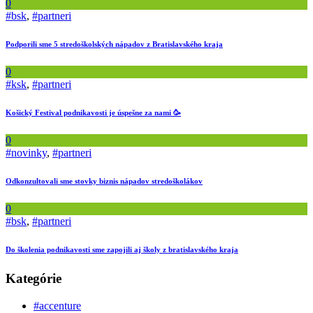
0
#bsk
,
#partneri
Podporili sme 5 stredoškolských nápadov z Bratislavského kraja
0
#ksk
,
#partneri
Košický Festival podnikavosti je úspešne za nami 🥳
0
#novinky
,
#partneri
Odkonzultovali sme stovky biznis nápadov stredoškolákov
0
#bsk
,
#partneri
Do školenia podnikavosti sme zapojili aj školy z bratislavského kraja
Kategórie
#accenture