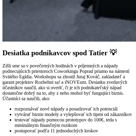
Desiatka podnikavcov spod Tatier 💡
Zišli sme sa v povečerných hodinách v príjemných a nápady
podnecujúcich priestoroch Coworkingu Poprad priamo na námestí
Svätého Egídia. Workshopu sa zhostil Juraj Kováč, zakladateľ a
garant projektov Rozbehni sa! a iNOVEum. Desiatku zvedavých
účastníkov naučil, ako si overiť, či je ich podnikateľský nápad
dostatočne dobrý na to, aby z neho mohol byť fungujúci biznis.
Účastníci sa naučili, ako:
rozpoznávať nové nápady a posudzovať ich potenciál
vytvárať biznis modely a vylepšovať ich tipmi od zákazníkov
testovať nápady pomocou prototypov do 100€, teda s
minimálnym finančným rozikom
postupovať podľa 11 jednoduchých krokov