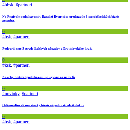
#bbsk
,
#partneri
Na Festivale podnikavosti v Banskej Bystrici sa predstavilo 8 stredoškolských biznis
nápadov
0
#bsk
,
#partneri
Podporili sme 5 stredoškolských nápadov z Bratislavského kraja
0
#ksk
,
#partneri
Košický Festival podnikavosti je úspešne za nami 🥳
0
#novinky
,
#partneri
Odkonzultovali sme stovky biznis nápadov stredoškolákov
0
#bsk
,
#partneri