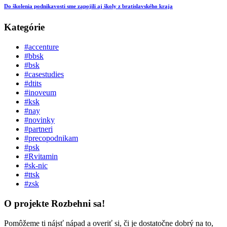
Do školenia podnikavosti sme zapojili aj školy z bratislavského kraja
Kategórie
#accenture
#bbsk
#bsk
#casestudies
#dtits
#inoveum
#ksk
#nay
#novinky
#partneri
#precopodnikam
#psk
#Rvitamin
#sk-nic
#ttsk
#zsk
O projekte Rozbehni sa!
Pomôžeme ti nájsť nápad a overiť si, či je dostatočne dobrý na to,