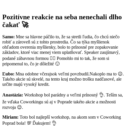
Pozitívne reakcie na seba nenechali dlho
čakať 🚀
Samo:
Mne sa hlavne páčilo to, že sa stretli ľudia, čo chcú niečo
robiť a zároveň sú z tohto prostredia. Čo sa týka myšlienok
ohľadom overenia myšlienky, bolo to prínosné pre zopakovanie
základov, ktoré viac menej viem uplatňovať. Speaker zaujímavý,
podané zábavnou formou 👍🏼 Pomohlo mi to tak, že som si
pripomenul to, čo je dôležité 🙂
Ľubo:
Mna odobne včerajsok veľmi povzbudil.Nakoplo ma to 😉.
Takéto akcie sú skvelé, na tento kraj možno trošku nadčasové, ale
určite majú vysoký kredit.
Anastázia:
Workshop bol parádny a veľmi prínosný 👌. Teším sa,
že vďaka Coworkingu sú aj v Poprade takéto akcie a možnosti
rozvoja 😉.
Miriam:
Toto bol najlepší workshop, na akom som v Coworking
Poprad bola! 💯 Ďakujem! 👌