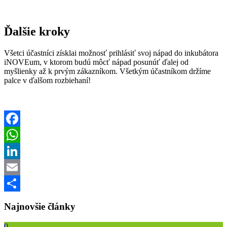
Ďalšie kroky
Všetci účastníci získlai možnosť prihlásiť svoj nápad do inkubátora
iNOVEum, v ktorom budú môcť nápad posunúť ďalej od
myšlienky až k prvým zákazníkom. Všetkým účastníkom držíme
palce v ďalšom rozbiehaní!
Facebook
WhatsApp
LinkedIn
Email
Share
Najnovšie články
0