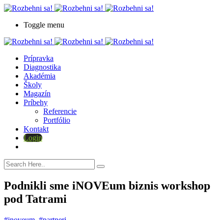
Toggle menu
Prípravka
Diagnostika
Akadémia
Školy
Magazín
Príbehy
Referencie
Portfólio
Kontakt
Login
Podnikli sme iNOVEum biznis workshop
pod Tatrami
#inoveum
,
#partneri