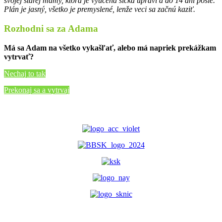
svojej starej mamy, ktorá je vyučená šička upraví a do 14 dní pošle.
Plán je jasný, všetko je premyslené, lenže veci sa začnú kaziť.
Rozhodni sa za Adama
Má sa Adam na všetko vykašľať, alebo má napriek prekážkam
vytrvať?
Nechaj to tak
Prekonaj sa a vytrvaj