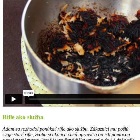
Rifle ako služba
Adam sa rozhodol ponúkať rifle ako službu. Zákazníci mu pošlú
svoje staré rifle, zvolia si ako ich chcú upraviť a on ich pomocou