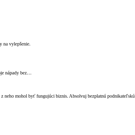
py na vylepšenie.
svoje nápady bez…
by z neho mohol byť fungujúci biznis. Absolvuj bezplatnú podnikateľsk