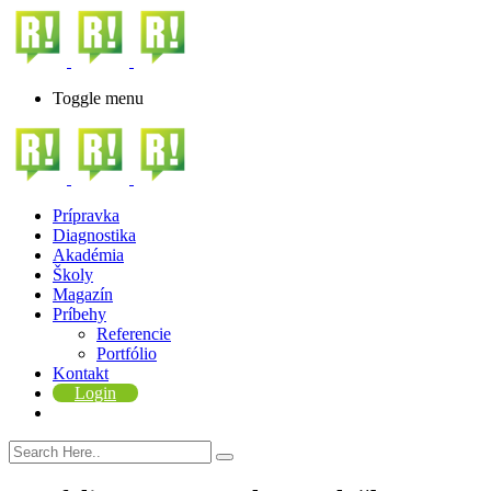
Toggle menu
Prípravka
Diagnostika
Akadémia
Školy
Magazín
Príbehy
Referencie
Portfólio
Kontakt
Login